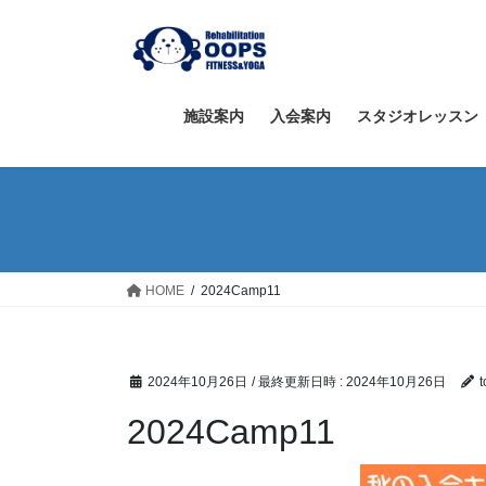
コ
ナ
ン
ビ
テ
ゲ
ン
ー
ツ
シ
施設案内
入会案内
スタジオレッスン
へ
ョ
ス
ン
キ
に
ッ
移
プ
動
HOME
2024Camp11
2024年10月26日
/ 最終更新日時 :
2024年10月26日
2024Camp11