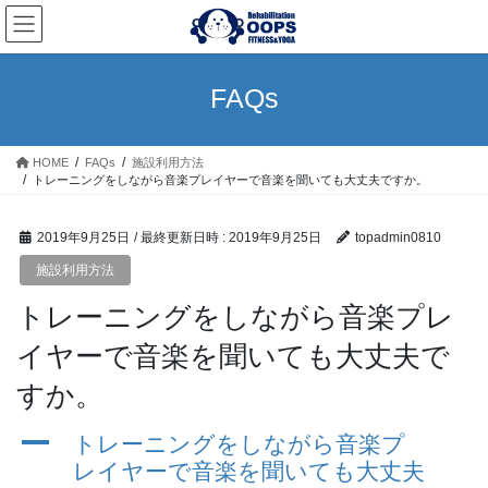
コ
ナ
ン
ビ
テ
ゲ
ン
ー
FAQs
ツ
シ
へ
ョ
ス
ン
HOME
FAQs
施設利用方法
キ
に
トレーニングをしながら音楽プレイヤーで音楽を聞いても大丈夫ですか。
ッ
移
プ
動
2019年9月25日
/ 最終更新日時 :
2019年9月25日
topadmin0810
施設利用方法
トレーニングをしながら音楽プレ
イヤーで音楽を聞いても大丈夫で
すか。
A
トレーニングをしながら音楽プ
レイヤーで音楽を聞いても大丈夫