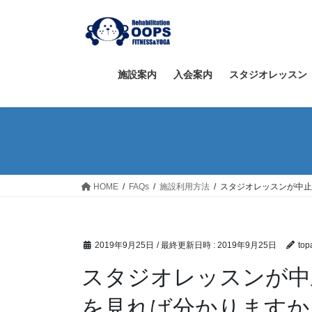
コ
ナ
ン
ビ
テ
ゲ
ン
ー
ツ
シ
施設案内
入会案内
スタジオレッスン
へ
ョ
ス
ン
キ
に
ッ
移
プ
動
HOME
FAQs
施設利用方法
スタジオレッスンが中止
2019年9月25日
/ 最終更新日時 :
2019年9月25日
top
スタジオレッスンが中
を見れば分かりますか