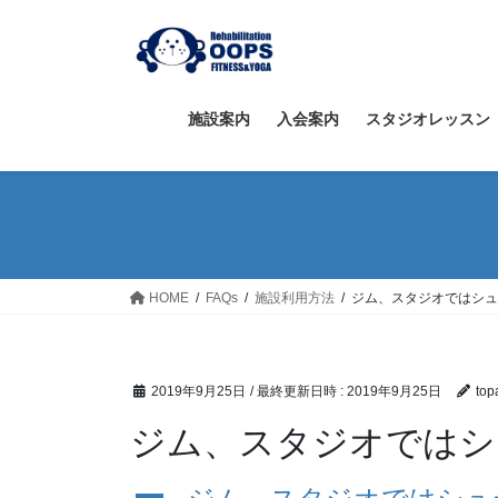
コ
ナ
ン
ビ
テ
ゲ
ン
ー
ツ
シ
施設案内
入会案内
スタジオレッスン
へ
ョ
ス
ン
キ
に
ッ
移
プ
動
HOME
FAQs
施設利用方法
ジム、スタジオではシュ
2019年9月25日
/ 最終更新日時 :
2019年9月25日
top
ジム、スタジオではシ
A