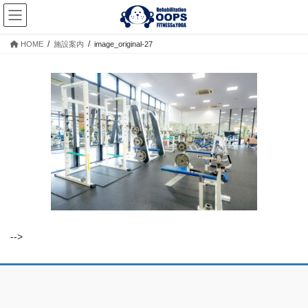
コ
ナ
ン
ビ
テ
ゲ
HOME
施設案内
image_original-27
ン
ー
ツ
シ
へ
ョ
ス
ン
キ
に
ッ
移
プ
動
-->