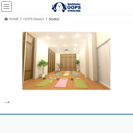
コ
ナ
ン
ビ
テ
ゲ
HOME
OOPS Reborn
Studio2
ン
ー
ツ
シ
へ
ョ
ス
ン
キ
に
ッ
移
プ
動
-->