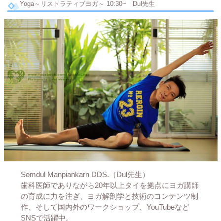
Yoga～リストラティブヨガ～ 10:30~ Dul先生
Somdul Manpiankarn DDS.（Dul先生）
歯科医師でありながら20年以上タイを拠点にヨガ講師
の育成に力を注ぎ、ヨガ解剖学と技術のコンテンツ制
作、そして国内外のワークショップ、YouTubeなど
SNSで活躍中。