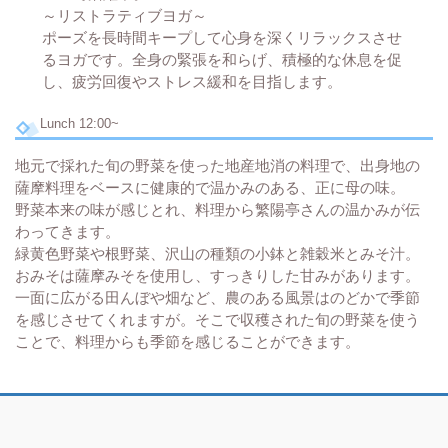
～リストラティブヨガ～
ポーズを長時間キープして心身を深くリラックスさせ
るヨガです。全身の緊張を和らげ、積極的な休息を促
し、疲労回復やストレス緩和を目指します。
Lunch 12:00~
地元で採れた旬の野菜を使った地産地消の料理で、出身地の
薩摩料理をベースに健康的で温かみのある、正に母の味。
野菜本来の味が感じとれ、料理から繁陽亭さんの温かみが伝
わってきます。
緑黄色野菜や根野菜、沢山の種類の小鉢と雑穀米とみそ汁。
おみそは薩摩みそを使用し、すっきりした甘みがあります。
一面に広がる田んぼや畑など、農のある風景はのどかで季節
を感じさせてくれますが。そこで収穫された旬の野菜を使う
ことで、料理からも季節を感じることができます。