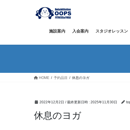
コ
ナ
ン
ビ
テ
ゲ
ン
ー
ツ
シ
施設案内
入会案内
スタジオレッスン
へ
ョ
ス
ン
キ
に
ッ
移
プ
動
HOME
予約品目
休息のヨガ
2022年12月2日
/ 最終更新日時 :
2025年11月30日
to
休息のヨガ