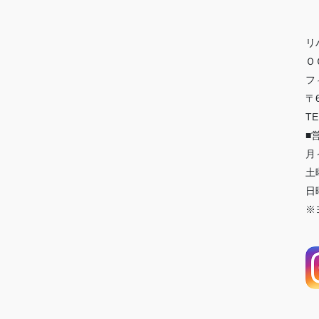
リ
Ｏ
フ
〒
TE
■
月
土
日曜
※