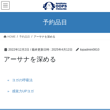
コ
ナ
ン
ビ
テ
ゲ
ン
ー
予約品目
ツ
シ
へ
ョ
ス
ン
HOME
予約品目
アーサナを深める
キ
に
ッ
移
プ
動
2022年12月2日
/ 最終更新日時 :
2025年4月12日
topadmin0810
アーサナを深める
ヨガの呼吸法
感覚力UPヨガ