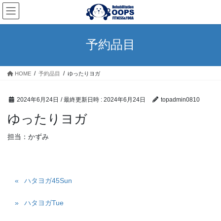
コ
ナ
ン
ビ
テ
ゲ
ン
ー
予約品目
ツ
シ
へ
ョ
ス
ン
HOME
予約品目
ゆったりヨガ
キ
に
ッ
移
プ
動
2024年6月24日
/ 最終更新日時 :
2024年6月24日
topadmin0810
ゆったりヨガ
担当：かずみ
ハタヨガ45Sun
ハタヨガTue