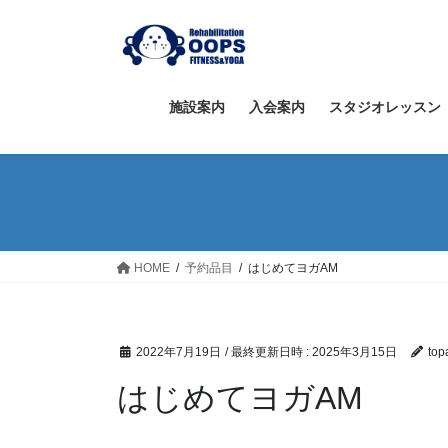
コ
ナ
ン
ビ
テ
ゲ
ン
ー
ツ
シ
施設案内
入会案内
スタジオレッスン
へ
ョ
ス
ン
キ
に
ッ
移
プ
動
HOME
予約品目
はじめてヨガAM
2022年7月19日
/ 最終更新日時 :
2025年3月15日
top
はじめてヨガAM