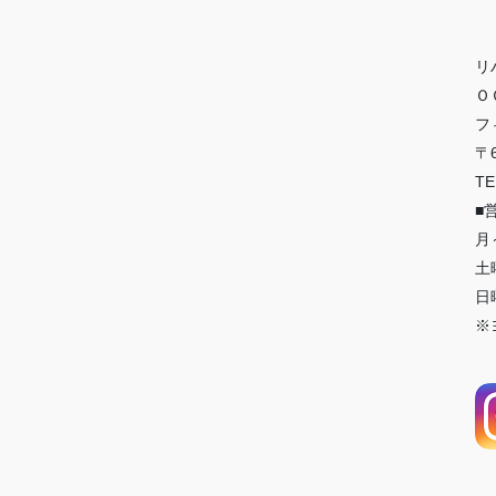
リ
Ｏ
フ
〒
TE
■
月
土
日曜
※