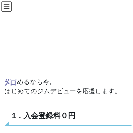
コ
ナ
ン
ビ
テ
ゲ
HOME
入会キャンペーン
ン
ー
ツ
シ
へ
ョ
真夏の入会キャンペー
ス
ン
キ
に
ン！
ッ
移
プ
動
始
めるなら今。
はじめてのジムデビューを応援します。
1．入会登録料０円