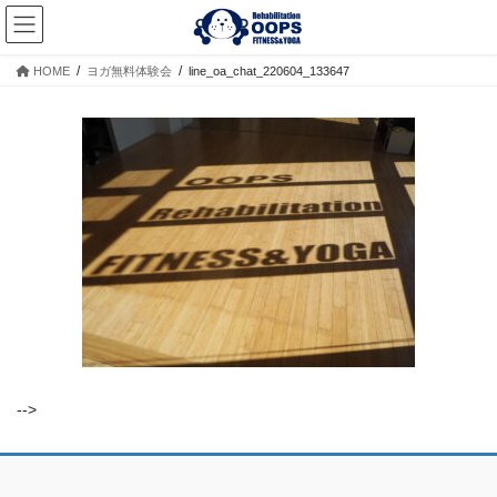
コ
ナ
ン
ビ
テ
ゲ
HOME
ヨガ無料体験会
line_oa_chat_220604_133647
ン
ー
ツ
シ
へ
ョ
ス
ン
キ
に
ッ
移
プ
動
-->