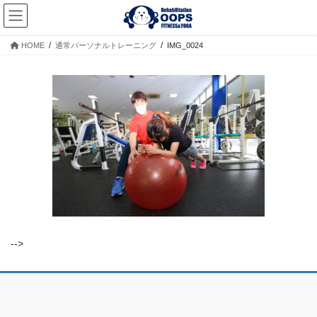
コ
ナ
ン
ビ
テ
ゲ
HOME
通常パーソナルトレーニング
IMG_0024
ン
ー
ツ
シ
へ
ョ
ス
ン
キ
に
ッ
移
プ
動
-->