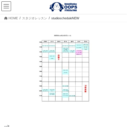
コ
ナ
ン
ビ
テ
ゲ
HOME
スタジオレッスン
studioscheduleNEW
ン
ー
ツ
シ
へ
ョ
ス
ン
キ
に
ッ
移
プ
動
-->