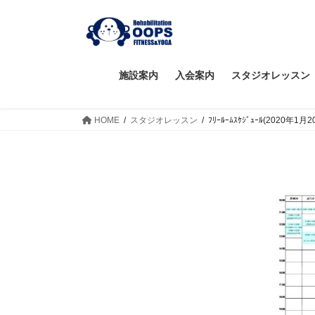
コ
ナ
ン
ビ
テ
ゲ
ン
ー
ツ
シ
施設案内
入会案内
スタジオレッスン
へ
ョ
ス
ン
HOME
スタジオレッスン
ﾌﾘｰﾙｰﾑｽｹｼﾞｭｰﾙ(2020年1月
キ
に
ッ
移
プ
動