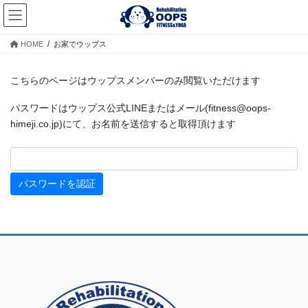
コ
ナ
ン
ビ
テ
ゲ
HOME
お家でウップス
ン
ー
ツ
シ
へ
ョ
こちらのページはウップスメンバーのみ閲覧いただけます
ス
ン
キ
に
パスワードはウップス公式LINEまたはメール(fitness@oops-
ッ
移
himeji.co.jp)にて、お名前を送信すると取得頂けます
プ
動