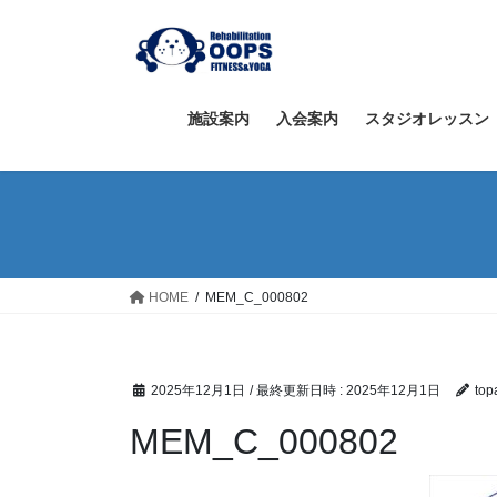
コ
ナ
ン
ビ
テ
ゲ
ン
ー
ツ
シ
施設案内
入会案内
スタジオレッスン
へ
ョ
ス
ン
キ
に
ッ
移
プ
動
HOME
MEM_C_000802
2025年12月1日
/ 最終更新日時 :
2025年12月1日
top
MEM_C_000802