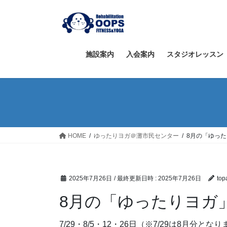
コ
ナ
ン
ビ
テ
ゲ
ン
ー
ツ
シ
施設案内
入会案内
スタジオレッスン
へ
ョ
ス
ン
キ
に
ッ
移
プ
動
HOME
ゆったりヨガ＠灘市民センター
8月の「ゆっ
2025年7月26日
/ 最終更新日時 :
2025年7月26日
top
8月の「ゆったりヨガ
7/29・8/5・12・26日（※7/29は8月分とな